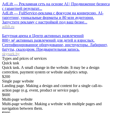
AdLift — Рекламная сеть на основе AI | Продвижение бизнеса
с гарантией результат...
AdLift — FullService-реклама с фокусом на конверсию. AI-
таргетинг, уникальные форматы и 80 млн аудитории.
Запустите рекламу с настройкой под ваш бизне...
adlift.ru
Батутная арена и Центр активных развлечений
800+ м² активных развлечений для детей и взрослых.
Сертифицированное оборудование, инструкторы. Лабиринт,
батуты, скалодром. Предварительная запись.
skypark.by
Types and prices of services
Quick task
Quick task. A small change in the website. It may be a design
correction, payment system or website analytics setup.
$
200
Single page website
Landing page. Making a design and content for a single call-to-
action page (e.g. event, product or service page).
$
600
Multi-page website
Multi-page website. Making a website with multiple pages and
navigation between them.
$
900